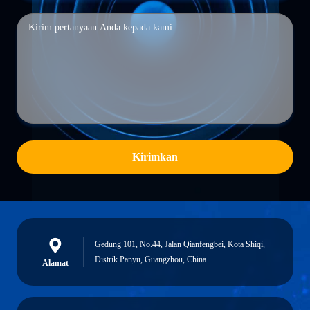
Kirimkan
Gedung 101, No.44, Jalan Qianfengbei, Kota Shiqi,
Distrik Panyu, Guangzhou, China.
Alamat