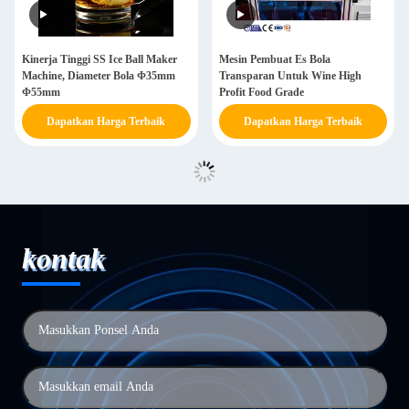
Kinerja Tinggi SS Ice Ball Maker
Mesin Pembuat Es Bola
Machine, Diameter Bola Φ35mm
Transparan Untuk Wine High
Φ55mm
Profit Food Grade
Dapatkan Harga Terbaik
Dapatkan Harga Terbaik
kontak