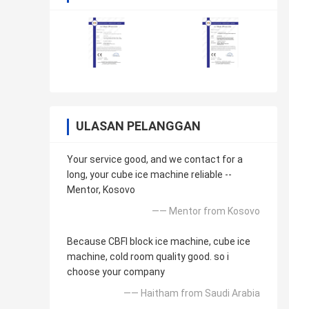
ULASAN PELANGGAN
Your service good, and we contact for a
long, your cube ice machine reliable --
Mentor, Kosovo
—— Mentor from Kosovo
Because CBFI block ice machine, cube ice
machine, cold room quality good. so i
choose your company
—— Haitham from Saudi Arabia