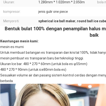
Ukuran:
1.280mm * 1.020mm * 2.050m
bola 
kompresor:
jenis gulir one piece
Menyoroti:
spherical ice ball maker
,
round ball ice cub
Bentuk bulat 100% dengan penampilan halus me
baik
Keuntungan mesin kami:
mesin es murni
Untuk membuat batangan es transparan dan kristal 100%, tidak han
mesin pembuat es transparan baru berteknologi tinggi.
Ukuran Ice bar: 480 * 270 * 60mm (untuk bola es φ55mm)
480 * 270 * 90mm (untuk ice80mm bola es)
Sesuaikan volume air dan pasang sistem kontrol cerdas dengan men
berbeda.