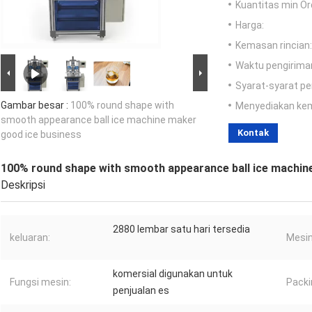
Kuantitas min Or
Harga:
Kemasan rincian:
Waktu pengirima
Syarat-syarat p
Gambar besar :
100% round shape with
Menyediakan ke
smooth appearance ball ice machine maker
Kontak
good ice business
100% round shape with smooth appearance ball ice machin
Deskripsi
2880 lembar satu hari tersedia
keluaran:
Mesin 
komersial digunakan untuk
Fungsi mesin:
Packi
penjualan es