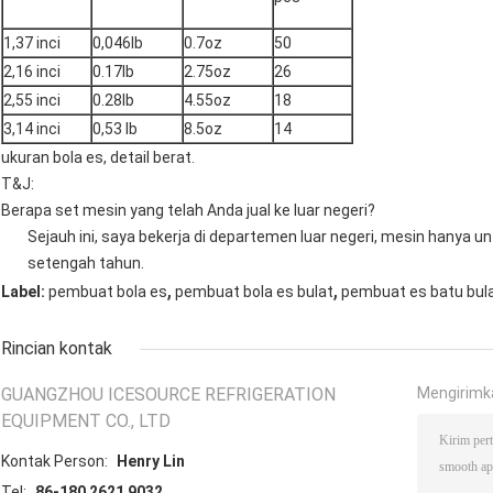
1,37 inci
0,046lb
0.7oz
50
2,16 inci
0.17lb
2.75oz
26
2,55 inci
0.28lb
4.55oz
18
3,14 inci
0,53 lb
8.5oz
14
ukuran bola es, detail berat.
T&J:
Berapa set mesin yang telah Anda jual ke luar negeri?
Sejauh ini, saya bekerja di departemen luar negeri, mesin hanya unt
setengah tahun.
,
,
Label:
pembuat bola es
pembuat bola es bulat
pembuat es batu bula
Rincian kontak
GUANGZHOU ICESOURCE REFRIGERATION
Mengirimk
EQUIPMENT CO., LTD
Kontak Person:
Henry Lin
Tel:
86-180 2621 9032