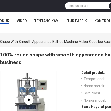
ODUK
VIDEO
TENTANG KAMI
TUR PABRIK
KONTROL
Shape With Smooth Appearance Ball Ice Machine Maker Good Ice Bus
100% round shape with smooth appearance bal
business
Detail produk:
Tempat asal:
Nama merek:
Sertifikasi:
Nomor model:
Syarat-syarat pe