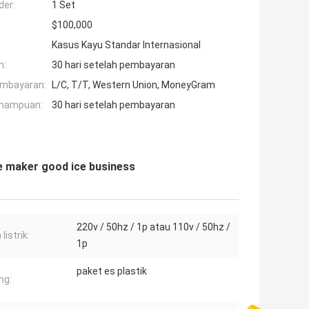
der:
1 Set
$100,000
Kasus Kayu Standar Internasional
n:
30 hari setelah pembayaran
embayaran:
L/C, T/T, Western Union, MoneyGram
mampuan:
30 hari setelah pembayaran
e maker good ice business
220v / 50hz / 1p atau 110v / 50hz /
listrik:
1p
paket es plastik
ng: