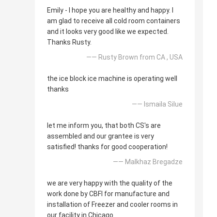
Emily - I hope you are healthy and happy. I
am glad to receive all cold room containers
and it looks very good like we expected.
Thanks Rusty.
—— Rusty Brown from CA , USA
the ice block ice machine is operating well
thanks
—— Ismaila Silue
let me inform you, that both CS's are
assembled and our grantee is very
satisfied! thanks for good cooperation!
—— Malkhaz Bregadze
we are very happy with the quality of the
work done by CBFI for manufacture and
installation of Freezer and cooler rooms in
our facility in Chicago