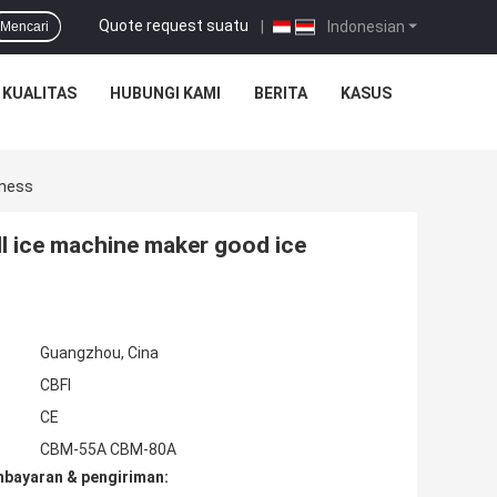
Quote request suatu
|
Indonesian
Mencari
 KUALITAS
HUBUNGI KAMI
BERITA
KASUS
iness
l ice machine maker good ice
Guangzhou, Cina
CBFI
CE
CBM-55A CBM-80A
mbayaran & pengiriman: