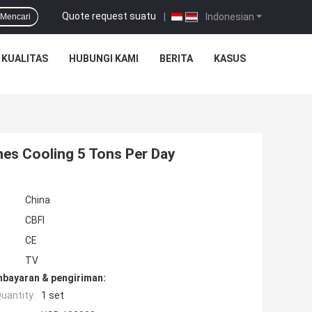
Quote request suatu
|
Indonesian
Mencari
 KUALITAS
HUBUNGI KAMI
BERITA
KASUS
nes Cooling 5 Tons Per Day
China
CBFI
CE
TV
mbayaran & pengiriman:
uantity:
1 set