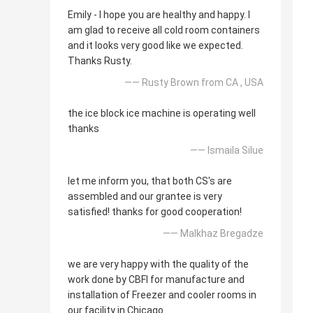
Emily - I hope you are healthy and happy. I
am glad to receive all cold room containers
and it looks very good like we expected.
Thanks Rusty.
—— Rusty Brown from CA , USA
the ice block ice machine is operating well
thanks
—— Ismaila Silue
let me inform you, that both CS's are
assembled and our grantee is very
satisfied! thanks for good cooperation!
—— Malkhaz Bregadze
we are very happy with the quality of the
work done by CBFI for manufacture and
installation of Freezer and cooler rooms in
our facility in Chicago