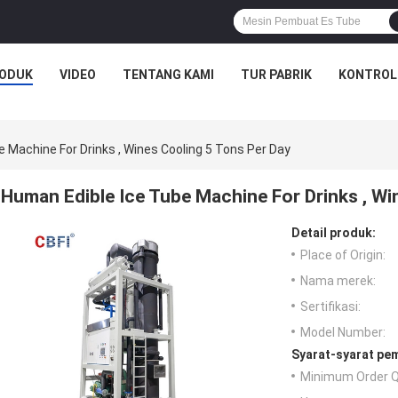
ODUK
VIDEO
TENTANG KAMI
TUR PABRIK
KONTROL
 Machine For Drinks , Wines Cooling 5 Tons Per Day
Human Edible Ice Tube Machine For Drinks , Wi
Detail produk:
Place of Origin:
Nama merek:
Sertifikasi:
Model Number:
Syarat-syarat pe
Minimum Order Q