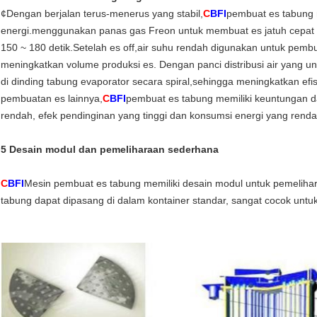
¢Dengan berjalan terus-menerus yang stabil,
C
BFI
pembuat es tabung
energi.menggunakan panas gas Freon untuk membuat es jatuh cepat
150 ~ 180 detik.Setelah es off,air suhu rendah digunakan untuk pem
meningkatkan volume produksi es. Dengan panci distribusi air yang un
di dinding tabung evaporator secara spiral,sehingga meningkatkan ef
pembuatan es lainnya,
C
BFI
pembuat es tabung memiliki keuntungan dar
rendah, efek pendinginan yang tinggi dan konsumsi energi yang rendah
5 Desain modul dan pemeliharaan sederhana
C
BFI
Mesin pembuat es tabung memiliki desain modul untuk pemeliha
tabung dapat dipasang di dalam kontainer standar, sangat cocok untu