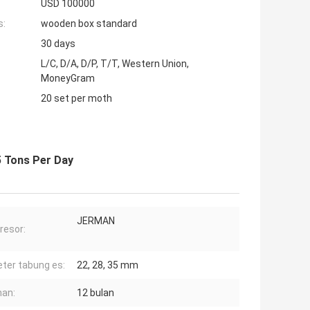
USD 100000
s:
wooden box standard
30 days
L/C, D/A, D/P, T/T, Western Union,
MoneyGram
20 set per moth
5 Tons Per Day
JERMAN
esor:
ter tabung es:
22, 28, 35 mm
an:
12 bulan