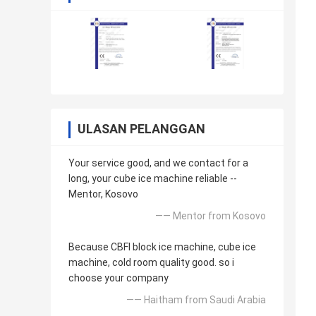
ULASAN PELANGGAN
Your service good, and we contact for a
long, your cube ice machine reliable --
Mentor, Kosovo
—— Mentor from Kosovo
Because CBFI block ice machine, cube ice
machine, cold room quality good. so i
choose your company
—— Haitham from Saudi Arabia