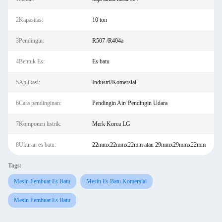
2Kapasitas:
10 ton
3Pendingin:
R507 /R404a
4Bentuk Es:
Es batu
5Aplikasi:
Industri/Komersial
6Cara pendinginan:
Pendingin Air/ Pendingin Udara
7Komponen listrik:
Merk Korea LG
8Ukuran es batu:
22mmx22mmx22mm atau 29mmx29mmx22mm
Tags:
Mesin Pembuat Es Batu
Mesin Es Batu Komersial
Mesin Pembuat Es Batu