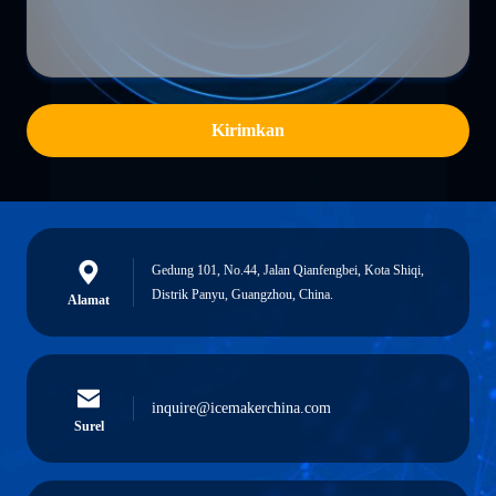
Kirimkan
Gedung 101, No.44, Jalan Qianfengbei, Kota Shiqi,
Distrik Panyu, Guangzhou, China.
Alamat
inquire@icemakerchina.com
Surel