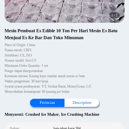
2
/
2
Mesin Pembuat Es Edible 10 Ton Per Hari Mesin Es Batu
Menjual Es Ke Bar Dan Toko Minuman
Place of Origin: China
Nama merek: CBFI
Sertifikasi: CE, ISO
Nomor model: Seri CV
Minimum Order Quantity: 1 set
Harga: dapat dinegosiasikan
Kemasan rincian: Kasing kayu standar untuk mesin es batu
Waktu pengiriman: 30 hari kerja
Syarat-syarat pembayaran: T/T, Serikat Barat, MoneyGram, L/C
Menyediakan kemampuan: 60 pasang per bulan
Perincian
Description
Menyoroti:
Crushed Ice Maker
,
Ice Crushing Machine
1bahan:
baja tahan karat 304