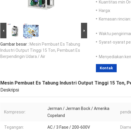
Kuantitas min Or
Harga:
Kemasan rincian:
Waktu pengirima
Syarat-syarat p
Gambar besar :
Mesin Pembuat Es Tabung
Industri Output Tinggi 15 Ton, Pembuat Es
Berpendingin Udara / Air
Menyediakan ke
Kontak
Mesin Pembuat Es Tabung Industri Output Tinggi 15 Ton, P
Deskripsi
Jerman / Jerman Bock / Amerika
Kompresor:
pendi
Copeland
Tegangan:
AC / 3 Fase / 200-600V
Diame