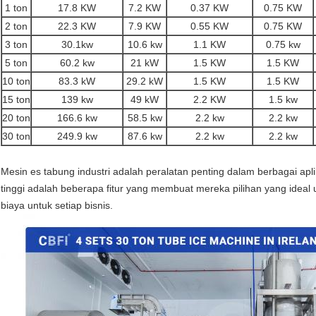
1 ton
17.8 KW
7.2 KW
0.37 KW
0.75 KW
2 ton
22.3 KW
7.9 KW
0.55 KW
0.75 KW
3 ton
30.1kw
10.6 kw
1.1 KW
0.75 kw
5 ton
60.2 kw
21 kW
1.5 KW
1.5 KW
10 ton
83.3 kW
29.2 kW
1.5 KW
1.5 KW
15 ton
139 kw
49 kW
2.2 KW
1.5 kw
20 ton
166.6 kw
58.5 kw
2.2 kw
2.2 kw
30 ton
249.9 kw
87.6 kw
2.2 kw
2.2 kw
Mesin es tabung industri adalah peralatan penting dalam berbagai aplika
tinggi adalah beberapa fitur yang membuat mereka pilihan yang ideal u
biaya untuk setiap bisnis.