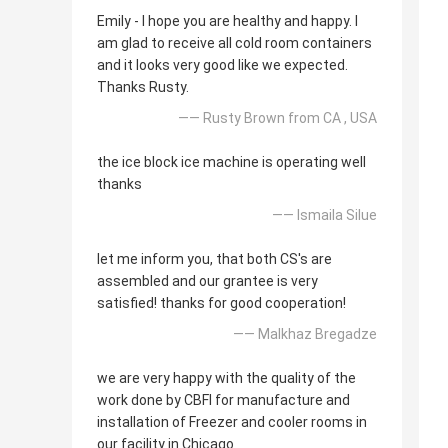
Emily - I hope you are healthy and happy. I
am glad to receive all cold room containers
and it looks very good like we expected.
Thanks Rusty.
—— Rusty Brown from CA , USA
the ice block ice machine is operating well
thanks
—— Ismaila Silue
let me inform you, that both CS's are
assembled and our grantee is very
satisfied! thanks for good cooperation!
—— Malkhaz Bregadze
we are very happy with the quality of the
work done by CBFI for manufacture and
installation of Freezer and cooler rooms in
our facility in Chicago