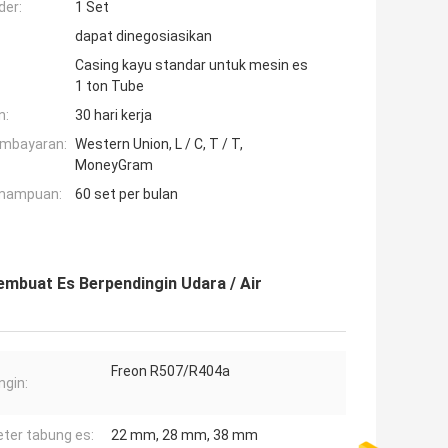
der:
1 Set
dapat dinegosiasikan
Casing kayu standar untuk mesin es
1 ton Tube
n:
30 hari kerja
embayaran:
Western Union, L / C, T / T,
MoneyGram
mampuan:
60 set per bulan
embuat Es Berpendingin Udara / Air
Freon R507/R404a
ngin:
ter tabung es:
22 mm, 28 mm, 38 mm