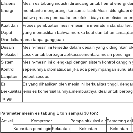
Efisiensi
Mesin es tabung industri dirancang untuk hemat energi da
Energi
membantu mengurangi konsumsi listrik.Mesin dilengkapi 
bahwa proses pembuatan es efektif biaya dan efisien energ
Kuat dan
Proses pembuatan mesin-mesin ini mematuhi standar ter
Dapat
yang memastikan bahwa mereka kuat dan tahan lama.,dan
Diandalkan
lama tanpa gangguan.
Desain
Mesin-mesin ini tersedia dalam desain yang didinginkan o
Fleksibel
cocok untuk berbagai aplikasi.sementara mesin pendingin a
Sistem
Mesin-mesin ini dilengkapi dengan sistem kontrol cangg
Kontrol
sepenuhnya otomatis.dan jika ada penyimpangan suhu at
Lanjutan
output sesuai.
Es
Es yang dihasilkan oleh mesin ini berkualitas tinggi, deng
Berkualitas
jenis es komersial lainnya.membuatnya ideal untuk berbaga
Tinggi
Parameter mesin es tabung 1 ton sampai 30 ton:
Artikel
Kompresor
Pompa sirkulasi air
Pemotong es
Kapasitas pendingin
Kekuatan
Kekuatan
Kekuatan