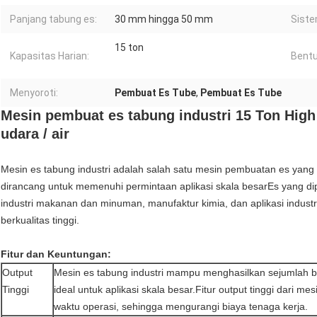
Panjang tabung es:
30 mm hingga 50 mm
Siste
15 ton
Kapasitas Harian:
Bentu
Menyoroti:
Pembuat Es Tube
,
Pembuat Es Tube
Mesin pembuat es tabung industri 15 Ton High
udara / air
Mesin es tabung industri adalah salah satu mesin pembuatan es yang 
dirancang untuk memenuhi permintaan aplikasi skala besarEs yang d
industri makanan dan minuman, manufaktur kimia, dan aplikasi indus
berkualitas tinggi.
Fitur dan Keuntungan:
Output
Mesin es tabung industri mampu menghasilkan sejumlah be
Tinggi
ideal untuk aplikasi skala besar.Fitur output tinggi dari
waktu operasi, sehingga mengurangi biaya tenaga kerja.