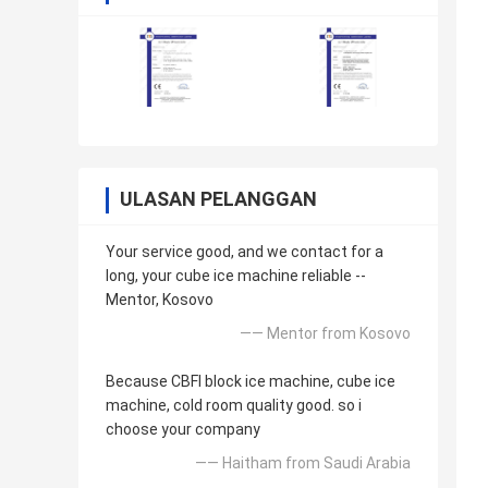
ULASAN PELANGGAN
Your service good, and we contact for a
long, your cube ice machine reliable --
Mentor, Kosovo
—— Mentor from Kosovo
Because CBFI block ice machine, cube ice
machine, cold room quality good. so i
choose your company
—— Haitham from Saudi Arabia