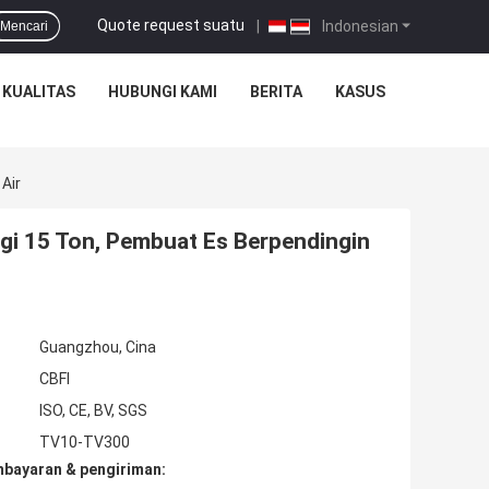
Quote request suatu
|
Indonesian
Mencari
 KUALITAS
HUBUNGI KAMI
BERITA
KASUS
Air
gi 15 Ton, Pembuat Es Berpendingin
Guangzhou, Cina
CBFI
ISO, CE, BV, SGS
TV10-TV300
mbayaran & pengiriman: