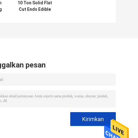
n
10 Ton Solid Flat
g
Cut Ends Edible
Tube Ice Machine
g
R404a Kontrol
PLC
ggalkan pesan