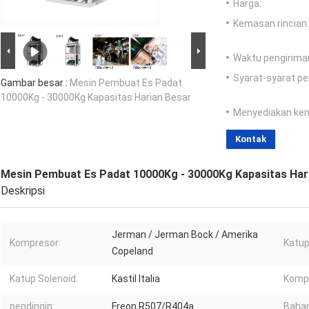
Harga:
Kemasan rincian:
Waktu pengirima
Syarat-syarat p
Gambar besar :
Mesin Pembuat Es Padat
10000Kg - 30000Kg Kapasitas Harian Besar
Menyediakan ke
Kontak
Mesin Pembuat Es Padat 10000Kg - 30000Kg Kapasitas Har
Deskripsi
Jerman / Jerman Bock / Amerika
Kompresor:
Katup
Copeland
Katup Solenoid:
Kastil Italia
Kompo
pendingin:
Freon R507/R404a
Bahan