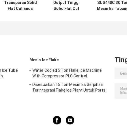
Transparan Solid
Output Tinggi
SUS440C 30 To
Flat Cut Ends
Solid Flat Cut
Mesin Es Tabun
Tube Ice Machine
Berakhir Mesin
Otomatis
Spanyol 30 Ton /
Pembuat Es Tube
Membuat Tabun
Hari Untuk
30 Ton Per Hari
Es Padat Ujung
Minuman Anggur
Ice Tube Maker
Datar Tanpa
Jus
Lubang
Tin
Mesin Ice Flake
n Ice Tube
Water Cooled 5 Ton Flake Ice Machine
oh
With Compressor PLC Control
Disesuaikan 15 Ton Mesin Es Serpihan
Terintegrasi Flake Ice Plant Untuk Ports
Cooling Food