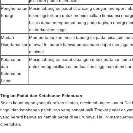
jelas dan padat diperlukan.
Penghematan
Mesin tabung es padat dirancang dengan mempertimb
Energi
teknologi terbaru untuk meminimalkan konsumsi energi
bisnis dapat menghemat uang pada tagihan energi m
es berkualitas tinggi.
Mudah
Mempertahankan mesin tabung es padat bisa jadi mere
Dipertahankan
dirawat.Ini berarti bahwa perusahaan dapat menjaga m
minimal.
Ketahanan
Mesin tabung es padat dibangun untuk bertahan lama.I
dan
untuk menghasilkan es berkualitas tinggi hari demi har
Ketahanan
Lama
Tingkat Padat dan Ketahanan Peleburan
Selain keuntungan yang diuraikan di atas, mesin tabung es padat Dai
tinggi dan ketahanan peleburan yang sangat baik.Tingkat padat es yang
yang berarti bahwa es hampir padat di seluruhnya. Hal ini membuatnya
diperlukan.