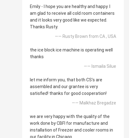
Emily - I hope you are healthy and happy. I
am glad to receive all cold room containers
and it looks very good like we expected.
Thanks Rusty.
—— Rusty Brown from CA , USA
the ice block ice machine is operating well
thanks
—— Ismaila Silue
let me inform you, that both CS's are
assembled and our grantee is very
satisfied! thanks for good cooperation!
—— Malkhaz Bregadze
we are very happy with the quality of the
work done by CBFI for manufacture and
installation of Freezer and cooler rooms in
our facility in Chicago