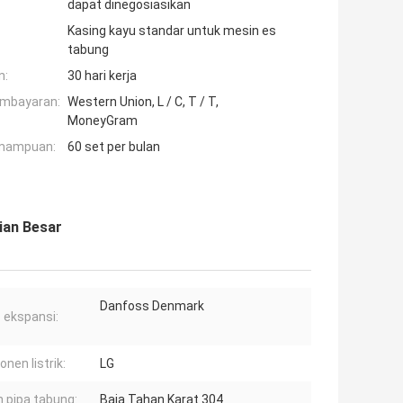
dapat dinegosiasikan
Kasing kayu standar untuk mesin es
tabung
n:
30 hari kerja
embayaran:
Western Union, L / C, T / T,
MoneyGram
mampuan:
60 set per bulan
ian Besar
Danfoss Denmark
 ekspansi:
nen listrik:
LG
 pipa tabung:
Baja Tahan Karat 304