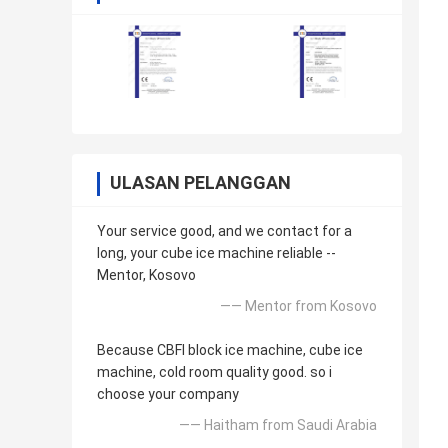
ULASAN PELANGGAN
Your service good, and we contact for a
long, your cube ice machine reliable --
Mentor, Kosovo
—— Mentor from Kosovo
Because CBFI block ice machine, cube ice
machine, cold room quality good. so i
choose your company
—— Haitham from Saudi Arabia