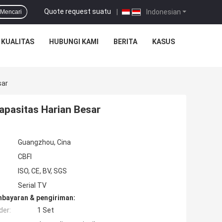
Quote request suatu
|
Indonesian
Mencari
 KUALITAS
HUBUNGI KAMI
BERITA
KASUS
sar
pasitas Harian Besar
Guangzhou, Cina
CBFI
ISO, CE, BV, SGS
Serial TV
mbayaran & pengiriman:
der:
1 Set