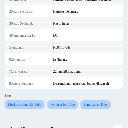
2Katup ekspansi:
Danfoss Denmark
3Katup Solenoid:
Kastil Italia
4Komponen listrik:
LG
5pendingin:
R507/R404a
6Bentuk Es:
Es Tabung
7Diameter es:
22mm; 28mm; 35mm
8Sistem pendingin:
Berpendingin udara, dan berpendingin air
Tags:
Mesin Pembuat Es Tube
Pembuat Ice Tube
Pembuat Es Tube