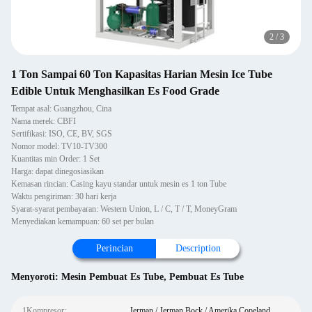
2
/
3
1 Ton Sampai 60 Ton Kapasitas Harian Mesin Ice Tube
Edible Untuk Menghasilkan Es Food Grade
Tempat asal: Guangzhou, Cina
Nama merek: CBFI
Sertifikasi: ISO, CE, BV, SGS
Nomor model: TV10-TV300
Kuantitas min Order: 1 Set
Harga: dapat dinegosiasikan
Kemasan rincian: Casing kayu standar untuk mesin es 1 ton Tube
Waktu pengiriman: 30 hari kerja
Syarat-syarat pembayaran: Western Union, L / C, T / T, MoneyGram
Menyediakan kemampuan: 60 set per bulan
Perincian
Description
Menyoroti:
Mesin Pembuat Es Tube
,
Pembuat Es Tube
1Kompresor:
Jerman / Jerman Bock / Amerika Copeland