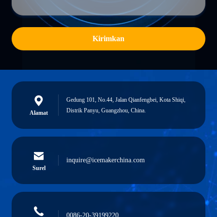
Kirimkan
Gedung 101, No.44, Jalan Qianfengbei, Kota Shiqi,
Distrik Panyu, Guangzhou, China.
Alamat
inquire@icemakerchina.com
Surel
0086-20-39199220