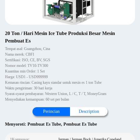
20 Ton / Hari Mesin Ice Tube Produksi Besar Mesin
Pembuat Es
Tempat asal: Guangzhou, Cina
Nama merek: CBFI
Sertifikasi: ISO, CE, BV, SGS
Nomor model: TV10-TV300
Kuantitas min Order: 1 Set
Harga: USD1 - USD999999
Kemasan rincian: Casing kayu standar untuk mesin es 1 ton Tube
Waktu pengiriman: 30 hari kerja
Syarat-syarat pembayaran: Western Union, L / C, T / T, MoneyGram
Menyediakan kemampuan: 60 set per bulan
Perincian
Description
Menyoroti:
Pembuat Es Tube
,
Pembuat Es Tube
1Kompresor:
Jerman / Jerman Bock / Amerika Copeland