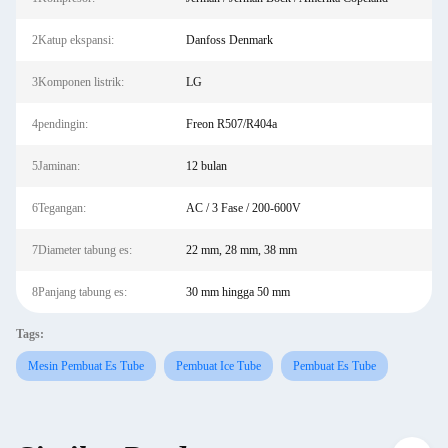
2Katup ekspansi:
Danfoss Denmark
3Komponen listrik:
LG
4pendingin:
Freon R507/R404a
5Jaminan:
12 bulan
6Tegangan:
AC / 3 Fase / 200-600V
7Diameter tabung es:
22 mm, 28 mm, 38 mm
8Panjang tabung es:
30 mm hingga 50 mm
Tags:
Mesin Pembuat Es Tube
Pembuat Ice Tube
Pembuat Es Tube