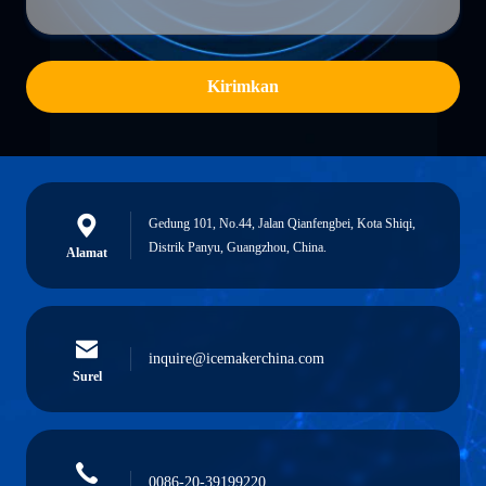
Kirimkan
Gedung 101, No.44, Jalan Qianfengbei, Kota Shiqi,
Distrik Panyu, Guangzhou, China.
Alamat
inquire@icemakerchina.com
Surel
0086-20-39199220