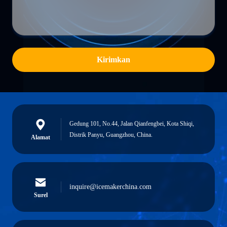
Kirimkan
Gedung 101, No.44, Jalan Qianfengbei, Kota Shiqi,
Distrik Panyu, Guangzhou, China.
Alamat
inquire@icemakerchina.com
Surel