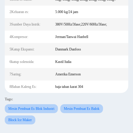
2Keluaran es:
5.000 kg/24 jam
3Sumber Daya listrik:
380V/50Hz/3fase;220V/60Hz/3fase;
4Kompresor:
Jerman/Tanwai Hanbell
5Katup Ekspansi:
Danmark Danfoss
6katup solenoida:
Kastil Italia
7Saring:
Amerika Emerson
8Bahan Kaleng Es:
baja tahan karat 304
Tags:
Mesin Pembuat Es Blok Industri
Mesin Pembuat Es Balok
Block Ice Maker