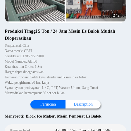
2
/
2
Produksi Tinggi 5 Ton / 24 Jam Mesin Es Balok Mudah
Dioperasikan
Tempat asal: Cina
Nama merek: CBFI
Sertifikasi: CE/BV/ISO9001
Model Number: ABI50
Kuantitas min Order: 1 Set
Harga: dapat dinegosiasikan
Kemasan rincian: Kotak kayu standar untuk mesin es balok
Waktu pengiriman: 30 hari kerja
Syarat-syarat pembayaran: L / C, T / T, Western Union, Uang Tunai
Menyediakan kemampuan: 30 set per bulan
Perincian
Description
Menyoroti:
Block Ice Maker
,
Mesin Pembuat Es Balok
1Berat es balok:
5kg, 10kg, 15kg, 20kg, 25kg, 30kg, 50kg..